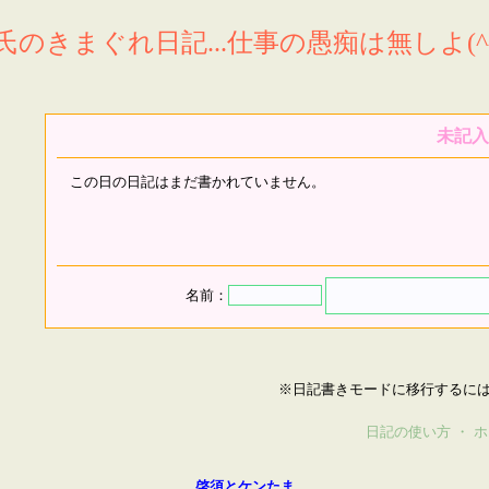
氏のきまぐれ日記...仕事の愚痴は無しよ(^^
未記入
この日の日記はまだ書かれていません。
名前：
※日記書きモードに移行するに
日記の使い方
・
ホ
啓須とケンたま