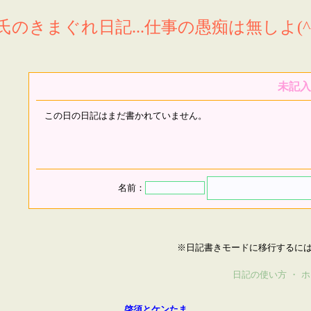
氏のきまぐれ日記...仕事の愚痴は無しよ(^^
未記入
この日の日記はまだ書かれていません。
名前：
※日記書きモードに移行するに
日記の使い方
・
ホ
啓須とケンたま