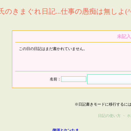
氏のきまぐれ日記...仕事の愚痴は無しよ(^^
未記入
この日の日記はまだ書かれていません。
名前：
※日記書きモードに移行するに
日記の使い方
・
ホ
啓須とケンたま