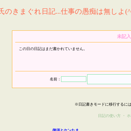
氏のきまぐれ日記...仕事の愚痴は無しよ(^^
未記入
この日の日記はまだ書かれていません。
名前：
※日記書きモードに移行するに
日記の使い方
・
ホ
啓須とケンたま