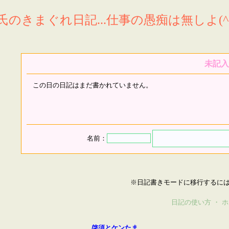
氏のきまぐれ日記...仕事の愚痴は無しよ(^^
未記入
この日の日記はまだ書かれていません。
名前：
※日記書きモードに移行するに
日記の使い方
・
ホ
啓須とケンたま