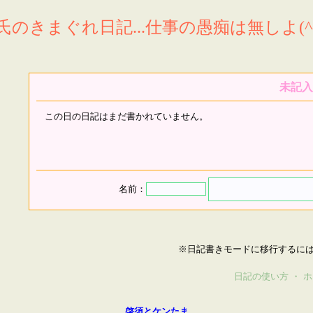
氏のきまぐれ日記...仕事の愚痴は無しよ(^^
未記入
この日の日記はまだ書かれていません。
名前：
※日記書きモードに移行するに
日記の使い方
・
ホ
啓須とケンたま