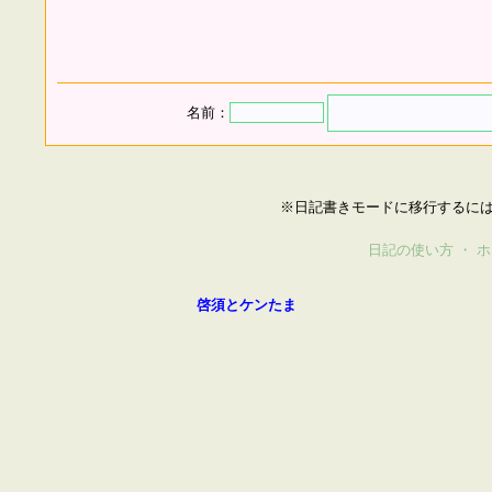
名前：
※日記書きモードに移行するに
日記の使い方
・
ホ
啓須とケンたま