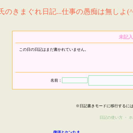
氏のきまぐれ日記...仕事の愚痴は無しよ(^^
未記入
この日の日記はまだ書かれていません。
名前：
※日記書きモードに移行するに
日記の使い方
・
ホ
啓須とケンたま