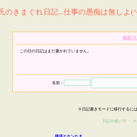
氏のきまぐれ日記...仕事の愚痴は無しよ(^^
未記入
この日の日記はまだ書かれていません。
名前：
※日記書きモードに移行するに
日記の使い方
・
ホ
啓須とケンたま