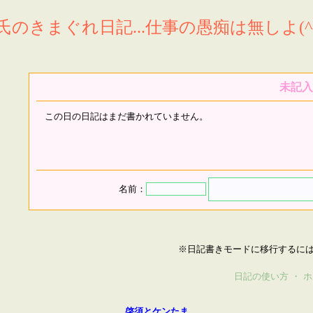
氏のきまぐれ日記...仕事の愚痴は無しよ(^^
未記入
この日の日記はまだ書かれていません。
名前：
※日記書きモードに移行するに
日記の使い方
・
ホ
啓須とケンたま