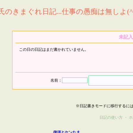
氏のきまぐれ日記...仕事の愚痴は無しよ(^^
未記入
この日の日記はまだ書かれていません。
名前：
※日記書きモードに移行するに
日記の使い方
・
ホ
啓須とケンたま