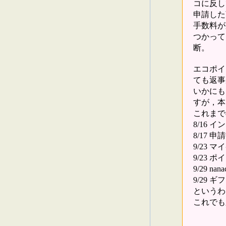
コに反し
申請した商
手数料が
つかって
断。
エコポイ
ても返事
いかにも
すが，本
これまで
8/16 
8/17 
9/23 
9/23 ポ
9/29 n
9/29 ギ
というわ
これでも