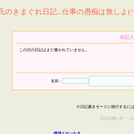
氏のきまぐれ日記...仕事の愚痴は無しよ(^^
未記入
この日の日記はまだ書かれていません。
名前：
※日記書きモードに移行するに
日記の使い方
・
ホ
啓須とケンたま