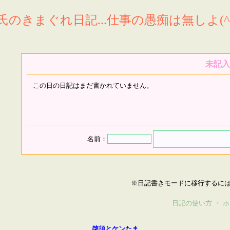
氏のきまぐれ日記...仕事の愚痴は無しよ(^^
未記入
この日の日記はまだ書かれていません。
名前：
※日記書きモードに移行するに
日記の使い方
・
ホ
啓須とケンたま