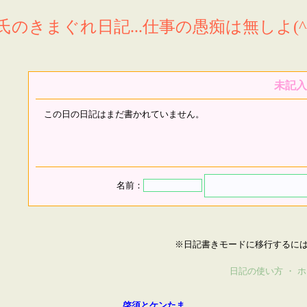
氏のきまぐれ日記...仕事の愚痴は無しよ(^^
未記入
この日の日記はまだ書かれていません。
名前：
※日記書きモードに移行するに
日記の使い方
・
ホ
啓須とケンたま