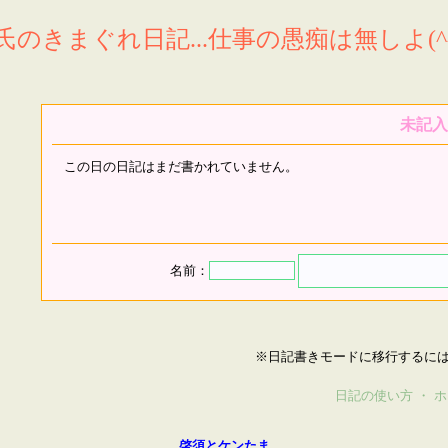
氏のきまぐれ日記...仕事の愚痴は無しよ(^^
未記入
この日の日記はまだ書かれていません。
名前：
※日記書きモードに移行するに
日記の使い方
・
ホ
啓須とケンたま