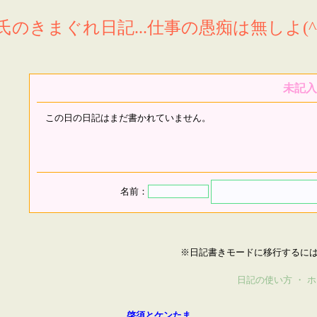
氏のきまぐれ日記...仕事の愚痴は無しよ(^^
未記入
この日の日記はまだ書かれていません。
名前：
※日記書きモードに移行するに
日記の使い方
・
ホ
啓須とケンたま