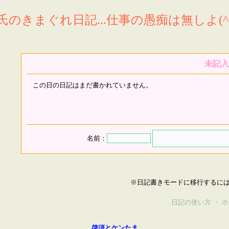
氏のきまぐれ日記...仕事の愚痴は無しよ(^^
未記入
この日の日記はまだ書かれていません。
名前：
※日記書きモードに移行するに
日記の使い方
・
ホ
啓須とケンたま