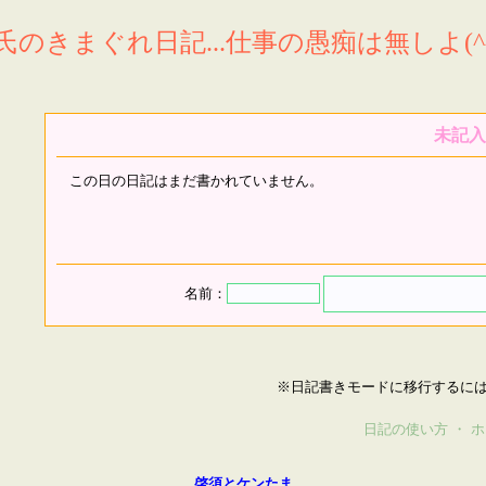
氏のきまぐれ日記...仕事の愚痴は無しよ(^^
未記入
この日の日記はまだ書かれていません。
名前：
※日記書きモードに移行するに
日記の使い方
・
ホ
啓須とケンたま