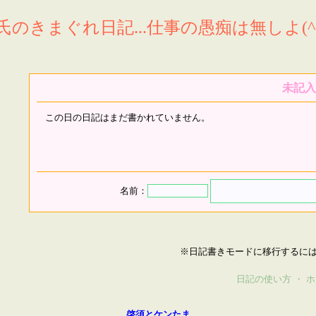
氏のきまぐれ日記...仕事の愚痴は無しよ(^^
未記入
この日の日記はまだ書かれていません。
名前：
※日記書きモードに移行するに
日記の使い方
・
ホ
啓須とケンたま