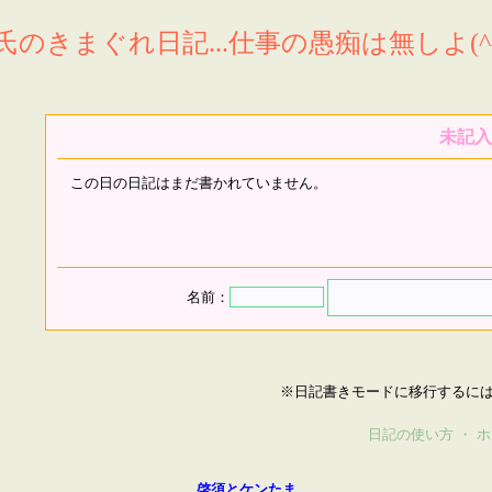
氏のきまぐれ日記...仕事の愚痴は無しよ(^^
未記入
この日の日記はまだ書かれていません。
名前：
※日記書きモードに移行するに
日記の使い方
・
ホ
啓須とケンたま