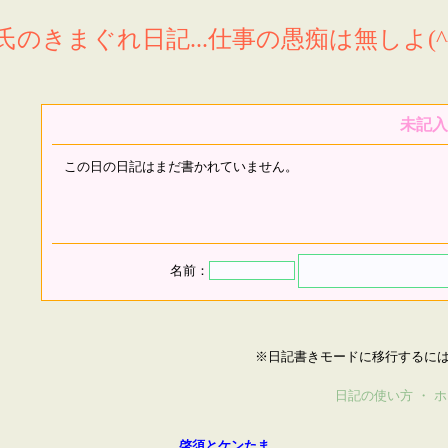
氏のきまぐれ日記...仕事の愚痴は無しよ(^^
未記入
この日の日記はまだ書かれていません。
名前：
※日記書きモードに移行するに
日記の使い方
・
ホ
啓須とケンたま