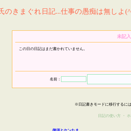
氏のきまぐれ日記...仕事の愚痴は無しよ(^^
未記入
この日の日記はまだ書かれていません。
名前：
※日記書きモードに移行するに
日記の使い方
・
ホ
啓須とケンたま