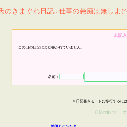
氏のきまぐれ日記...仕事の愚痴は無しよ(^^
未記入
この日の日記はまだ書かれていません。
名前：
※日記書きモードに移行するに
日記の使い方
・
ホ
啓須とケンたま