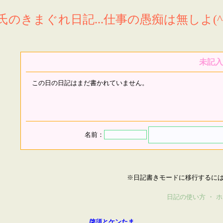
氏のきまぐれ日記...仕事の愚痴は無しよ(^^
未記入
この日の日記はまだ書かれていません。
名前：
※日記書きモードに移行するに
日記の使い方
・
ホ
啓須とケンたま