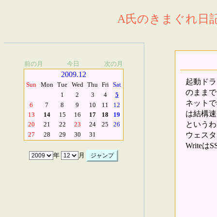
A氏のきまぐれ日記.
前の月
今日
次の月
2009.12
起動ドラ
Sun
Mon
Tue
Wed
Thu
Fri
Sat
のままで
1
2
3
4
5
ネットで
6
7
8
9
10
11
12
は結構速
13
14
15
16
17
18
19
というわ
20
21
22
23
24
25
26
ウェスタンデ
27
28
29
30
31
Write
年
月