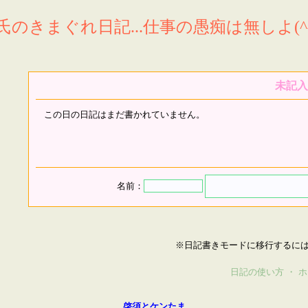
氏のきまぐれ日記...仕事の愚痴は無しよ(^^
未記入
この日の日記はまだ書かれていません。
名前：
※日記書きモードに移行するに
日記の使い方
・
ホ
啓須とケンたま