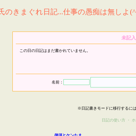
氏のきまぐれ日記...仕事の愚痴は無しよ(^^
未記入
この日の日記はまだ書かれていません。
名前：
※日記書きモードに移行するに
日記の使い方
・
ホ
啓須とケンたま