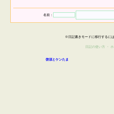
名前：
※日記書きモードに移行するに
日記の使い方
・
ホ
啓須とケンたま