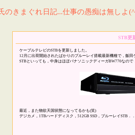
氏のきまぐれ日記...仕事の愚痴は無しよ(^^
STB更
ケーブルテレビのSTBを更新しました。
12月に出荷開始されたばかりのブルーレイ搭載最新機種で，飯田
STBといっても，中身はほぼパナソニックディーガBW770なの
最近，また物欲天国状態になってるかも(笑)
デジカメ，1TBハードディスク，512GB SSD，ブルーレイSTB．