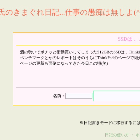
氏のきまぐれ日記...仕事の愚痴は無しよ(^^
SSDは．
酒の勢いでポチッと衝動買いしてしまった512GBのSSDは，Think
ベンチマークとかのレポートはそのうちにThinkPadのページで
ページの更新も面倒になってきた今日この頃(笑)
名前：
※日記書きモードに移行するに
日記の使い方
・
ホ