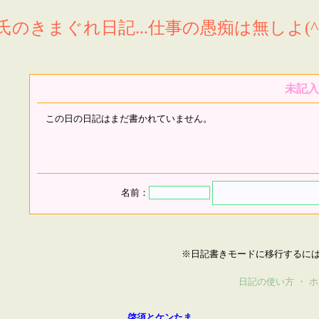
氏のきまぐれ日記...仕事の愚痴は無しよ(^^
未記入
この日の日記はまだ書かれていません。
名前：
※日記書きモードに移行するに
日記の使い方
・
ホ
啓須とケンたま