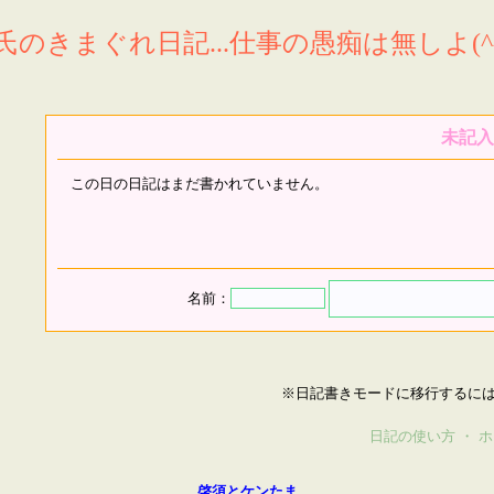
氏のきまぐれ日記...仕事の愚痴は無しよ(^^
未記入
この日の日記はまだ書かれていません。
名前：
※日記書きモードに移行するに
日記の使い方
・
ホ
啓須とケンたま