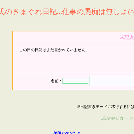
氏のきまぐれ日記...仕事の愚痴は無しよ(^^
未記入
この日の日記はまだ書かれていません。
名前：
※日記書きモードに移行するに
日記の使い方
・
ホ
啓須とケンたま