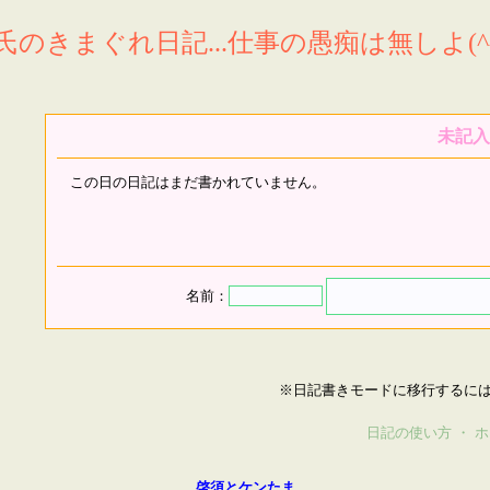
氏のきまぐれ日記...仕事の愚痴は無しよ(^^
未記入
この日の日記はまだ書かれていません。
名前：
※日記書きモードに移行するに
日記の使い方
・
ホ
啓須とケンたま