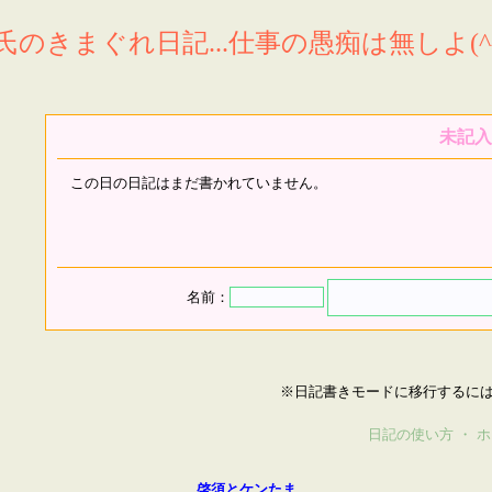
氏のきまぐれ日記...仕事の愚痴は無しよ(^^
未記入
この日の日記はまだ書かれていません。
名前：
※日記書きモードに移行するに
日記の使い方
・
ホ
啓須とケンたま