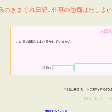
氏のきまぐれ日記...仕事の愚痴は無しよ(^^
未記入
この日の日記はまだ書かれていません。
名前：
※日記書きモードに移行するに
日記の使い方
・
ホ
啓須とケンたま