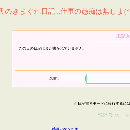
氏のきまぐれ日記...仕事の愚痴は無しよ(^^
未記入
この日の日記はまだ書かれていません。
名前：
※日記書きモードに移行するに
日記の使い方
・
ホ
啓須とケンたま