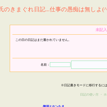
氏のきまぐれ日記...仕事の愚痴は無しよ(^^
未記入
この日の日記はまだ書かれていません。
名前：
※日記書きモードに移行するに
日記の使い方
・
ホ
啓須とケンたま