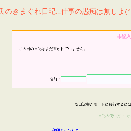
氏のきまぐれ日記...仕事の愚痴は無しよ(^^
未記入
この日の日記はまだ書かれていません。
名前：
※日記書きモードに移行するに
日記の使い方
・
ホ
啓須とケンたま