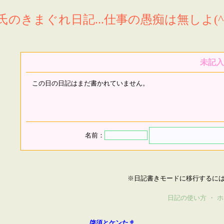
氏のきまぐれ日記...仕事の愚痴は無しよ(^^
未記入
この日の日記はまだ書かれていません。
名前：
※日記書きモードに移行するに
日記の使い方
・
ホ
啓須とケンたま