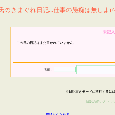
氏のきまぐれ日記...仕事の愚痴は無しよ(^^
未記入
この日の日記はまだ書かれていません。
名前：
※日記書きモードに移行するに
日記の使い方
・
ホ
啓須とケンたま