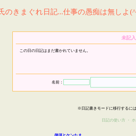
氏のきまぐれ日記...仕事の愚痴は無しよ(^^
未記入
この日の日記はまだ書かれていません。
名前：
※日記書きモードに移行するに
日記の使い方
・
ホ
啓須とケンたま