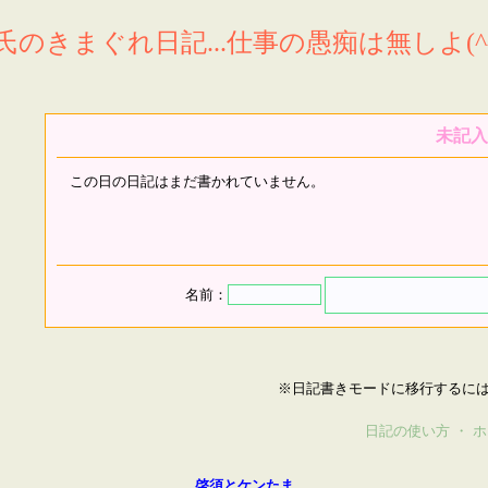
氏のきまぐれ日記...仕事の愚痴は無しよ(^^
未記入
この日の日記はまだ書かれていません。
名前：
※日記書きモードに移行するに
日記の使い方
・
ホ
啓須とケンたま