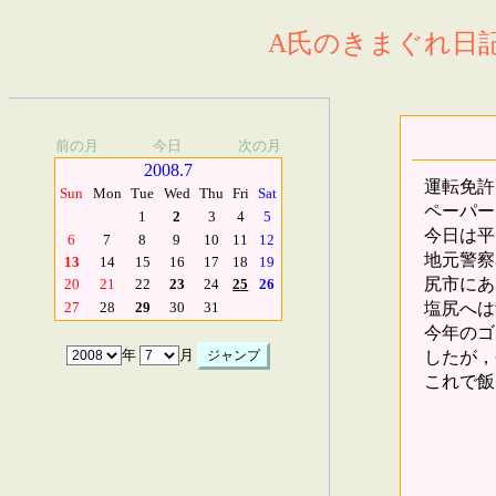
A氏のきまぐれ日記.
前の月
今日
次の月
2008.7
運転免許
Sun
Mon
Tue
Wed
Thu
Fri
Sat
ペーパー
1
2
3
4
5
今日は平
6
7
8
9
10
11
12
地元警察
13
14
15
16
17
18
19
尻市にあ
20
21
22
23
24
25
26
塩尻へは
27
28
29
30
31
今年のゴ
したが，
年
月
これで飯