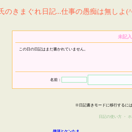
氏のきまぐれ日記...仕事の愚痴は無しよ(^^
未記入
この日の日記はまだ書かれていません。
名前：
※日記書きモードに移行するに
日記の使い方
・
ホ
啓須とケンたま