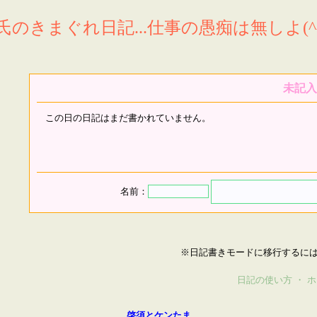
氏のきまぐれ日記...仕事の愚痴は無しよ(^^
未記入
この日の日記はまだ書かれていません。
名前：
※日記書きモードに移行するに
日記の使い方
・
ホ
啓須とケンたま