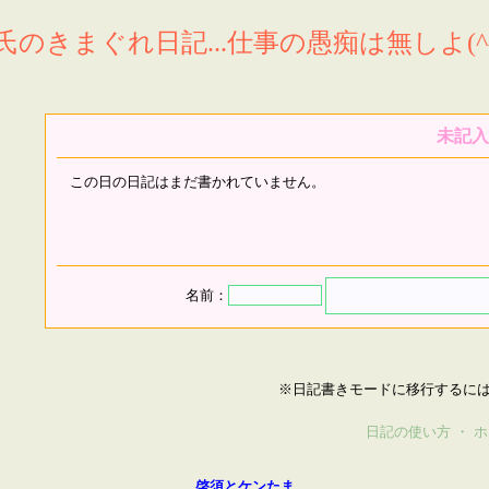
氏のきまぐれ日記...仕事の愚痴は無しよ(^^
未記入
この日の日記はまだ書かれていません。
名前：
※日記書きモードに移行するに
日記の使い方
・
ホ
啓須とケンたま