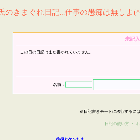
氏のきまぐれ日記...仕事の愚痴は無しよ(^^
未記入
この日の日記はまだ書かれていません。
名前：
※日記書きモードに移行するに
日記の使い方
・
ホ
啓須とケンたま