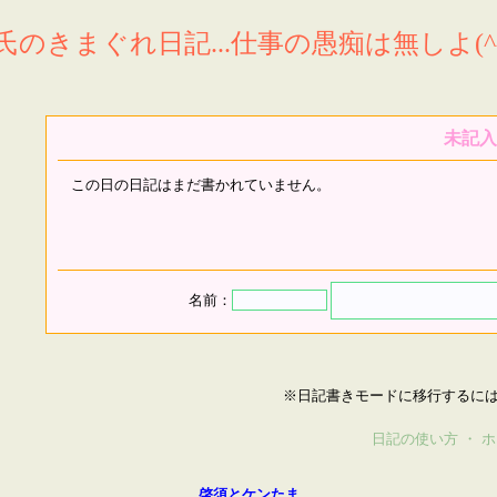
氏のきまぐれ日記...仕事の愚痴は無しよ(^^
未記入
この日の日記はまだ書かれていません。
名前：
※日記書きモードに移行するに
日記の使い方
・
ホ
啓須とケンたま