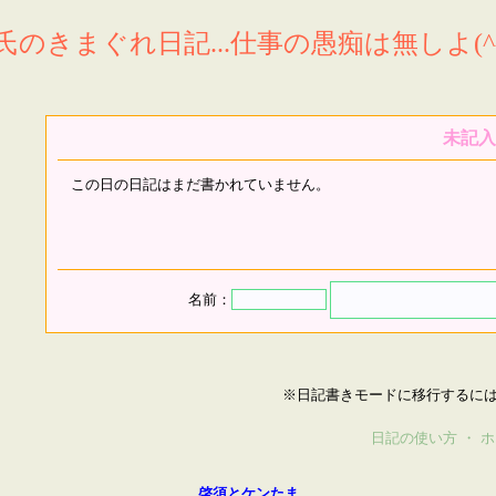
氏のきまぐれ日記...仕事の愚痴は無しよ(^^
未記入
この日の日記はまだ書かれていません。
名前：
※日記書きモードに移行するに
日記の使い方
・
ホ
啓須とケンたま